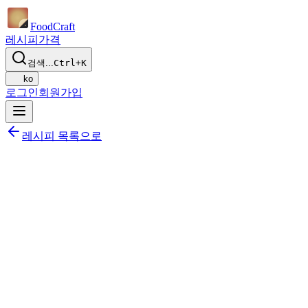
Food
Craft
레시피
가격
검색...
Ctrl+K
ko
로그인
회원가입
레시피 목록으로
공유하기
식단에 추가하기
저장하기