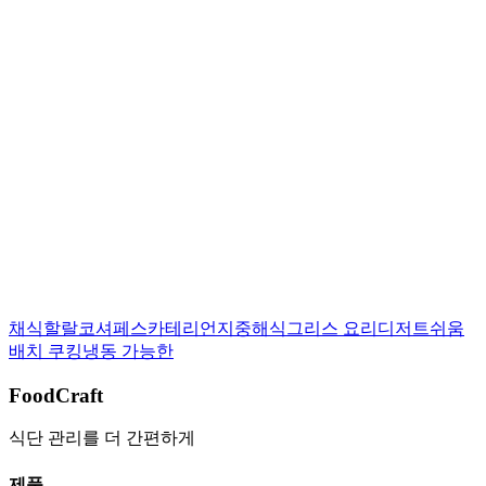
이 레시피를 평가해 주세요:
상세 보기
채식
할랄
코셔
페스카테리언
지중해식
그리스 요리
디저트
쉬움
배치 쿠킹
냉동 가능한
FoodCraft
식단 관리를 더 간편하게
제품