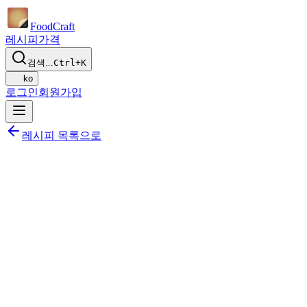
Food
Craft
레시피
가격
검색...
Ctrl+K
ko
로그인
회원가입
레시피 목록으로
공유하기
식단에 추가하기
저장하기