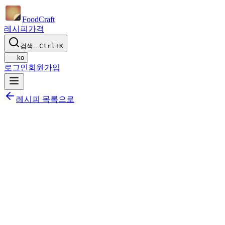
Food
Craft
레시피
가격
검색...
Ctrl+K
ko
로그인
회원가입
레시피 목록으로
공유하기
식단에 추가하기
저장하기