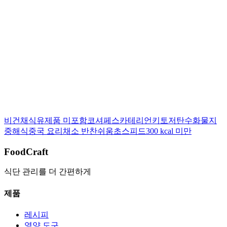
이 레시피를 평가해 주세요:
상세 보기
비건
채식
유제품 미포함
코셔
페스카테리언
키토
저탄수화물
지
중해식
중국 요리
채소 반찬
쉬움
초스피드
300 kcal 미만
FoodCraft
식단 관리를 더 간편하게
제품
레시피
영양 도구