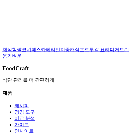
이 레시피를 평가해 주세요:
상세 보기
채식
할랄
코셔
페스카테리언
지중해식
포르투갈 요리
디저트
쉬
움
가벼운
FoodCraft
식단 관리를 더 간편하게
제품
레시피
영양 도구
비교 분석
가이드
인사이트