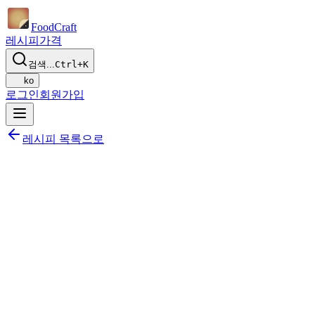
Food
Craft
레시피
가격
검색...
Ctrl+K
ko
로그인
회원가입
레시피 목록으로
공유하기
식단에 추가하기
저장하기