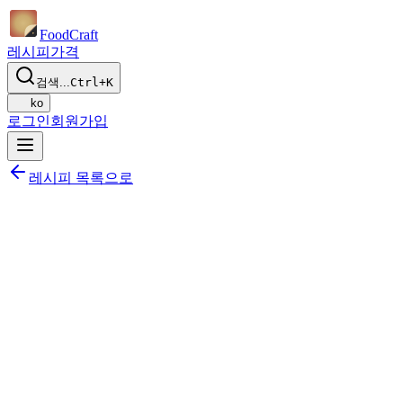
Food
Craft
레시피
가격
검색...
Ctrl+K
ko
로그인
회원가입
레시피 목록으로
공유하기
식단에 추가하기
저장하기