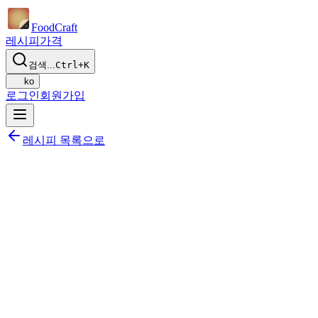
Food
Craft
레시피
가격
검색...
Ctrl+K
ko
로그인
회원가입
레시피 목록으로
공유하기
식단에 추가하기
저장하기