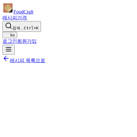
Food
Craft
레시피
가격
검색...
Ctrl+K
ko
로그인
회원가입
레시피 목록으로
공유하기
식단에 추가하기
저장하기