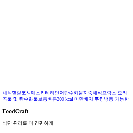
이 레시피를 평가해 주세요:
상세 보기
채식
할랄
코셔
페스카테리언
저탄수화물
지중해식
프랑스 요리
곡물 및 탄수화물
보통
빠름
300 kcal 미만
배치 쿠킹
냉동 가능한
FoodCraft
식단 관리를 더 간편하게