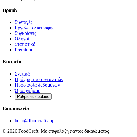
Προϊόν
Συνταγές
Εργαλεία διατροφής
Συγκρίσεις
Οδηγοί
Στατιστικά
Premium
Εταιρεία
Σχετικά
Πρόγραμμα συνεργατών
Προστασία δεδομένων
Όροι χρήσης
Ρυθμίσεις cookies
Επικοινωνία
hello@foodcraft.app
©
2026
FoodCraft.
Με επιφύλαξη παντός δικαιώματος