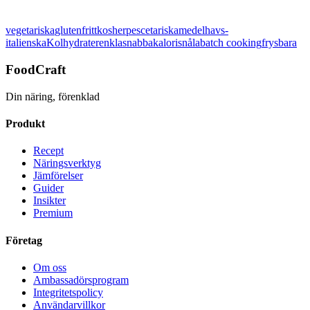
Betygsätt det här receptet:
vegetariska
glutenfritt
kosher
pescetariska
medelhavs-
Visa detaljer
italienska
Kolhydrater
enkla
snabba
kalorisnåla
batch cooking
frysbara
FoodCraft
Din näring, förenklad
Produkt
Recept
Näringsverktyg
Jämförelser
Guider
Insikter
Premium
Företag
Om oss
Ambassadörsprogram
Integritetspolicy
Användarvillkor