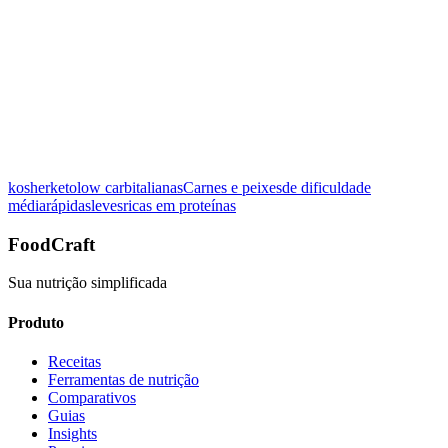
Avalie esta receita:
kosher
keto
low carb
italianas
Carnes e peixes
de dificuldade
Ver detalhes
média
rápidas
leves
ricas em proteínas
FoodCraft
Sua nutrição simplificada
Produto
Receitas
Ferramentas de nutrição
Comparativos
Guias
Insights