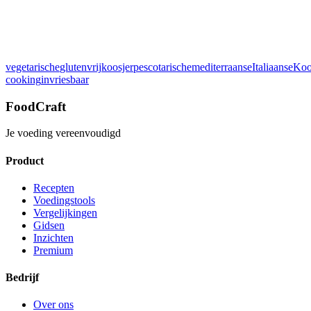
Beoordeel dit recept:
vegetarische
glutenvrij
koosjer
pescotarische
mediterraanse
Italiaanse
Koo
Details bekijken
cooking
invriesbaar
FoodCraft
Je voeding vereenvoudigd
Product
Recepten
Voedingstools
Vergelijkingen
Gidsen
Inzichten
Premium
Bedrijf
Over ons