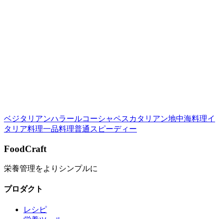
このレシピを評価する：
詳細を表示
ベジタリアン
ハラール
コーシャ
ペスカタリアン
地中海料理
イ
タリア料理
一品料理
普通
スピーディー
FoodCraft
栄養管理をよりシンプルに
プロダクト
レシピ