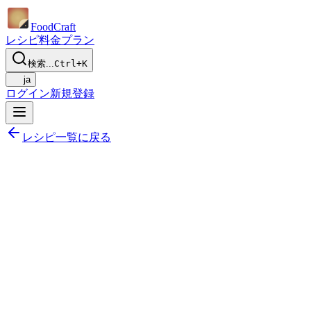
Food
Craft
レシピ
料金プラン
検索...
Ctrl+K
ja
ログイン
新規登録
レシピ一覧に戻る
共有する
献立に追加
保存する