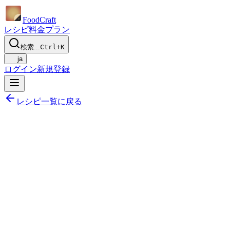
Food
Craft
レシピ
料金プラン
検索...
Ctrl+K
ja
ログイン
新規登録
レシピ一覧に戻る
共有する
献立に追加
保存する