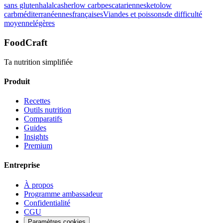
sans gluten
halal
casher
low carb
pescatariennes
keto
low
Voir le détail
carb
méditerranéennes
françaises
Viandes et poissons
de difficulté
moyenne
légères
FoodCraft
Ta nutrition simplifiée
Produit
Recettes
Outils nutrition
Comparatifs
Guides
Insights
Premium
Entreprise
À propos
Programme ambassadeur
Confidentialité
CGU
Paramètres cookies