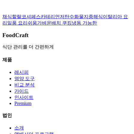
이 레시피를 평가해 주세요:
상세 보기
채식
할랄
코셔
페스카테리언
저탄수화물
지중해식
이탈리아 요
리
일품 요리
쉬움
가벼운
배치 쿠킹
냉동 가능한
FoodCraft
식단 관리를 더 간편하게
제품
레시피
영양 도구
비교 분석
가이드
인사이트
Premium
법인
소개