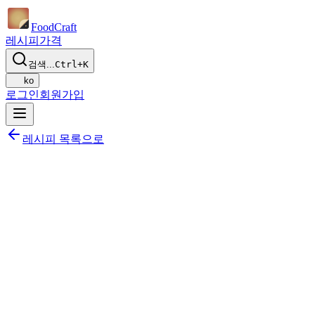
Food
Craft
레시피
가격
검색...
Ctrl+K
ko
로그인
회원가입
레시피 목록으로
공유하기
식단에 추가하기
저장하기