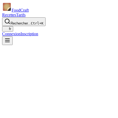
Food
Craft
Recettes
Tarifs
Rechercher...
Ctrl+K
fr
Connexion
Inscription